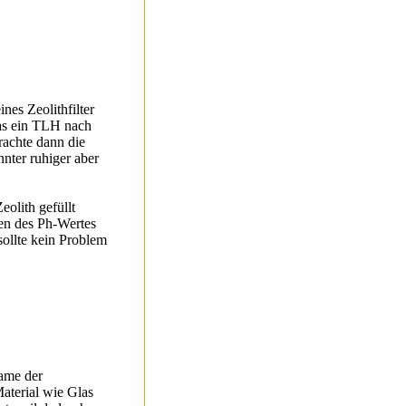
nes Zeolithfilter
as ein TLH nach
rachte dann die
nter ruhiger aber
eolith gefüllt
en des Ph-Wertes
ollte kein Problem
name der
aterial wie Glas