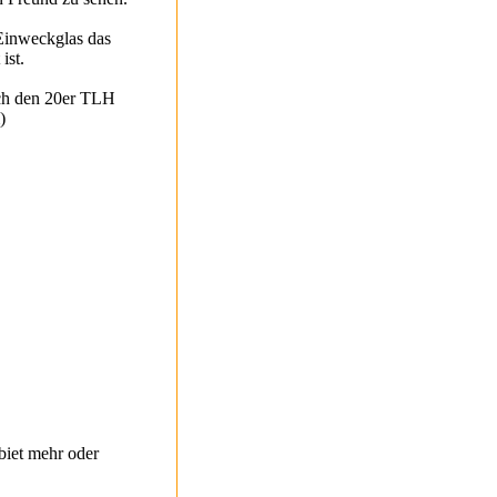
 Einweckglas das
ist.
rch den 20er TLH
)
biet mehr oder