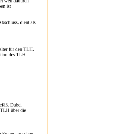
rt weil dadurch
en ist
bschluss, dient als
alter für den TLH.
nktion des TLH
efäß. Dabei
r TLH über die
n Freund zu sehen.