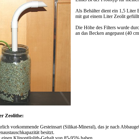
Als Behälter dient ein 1,5 Liter
mit gut einem Liter Zeolit gefüllt 
Die Höhe des Filters wurde du
an das Becken angepasst (40 cm
r Zeolithe:
türlich vorkommende Gesteinsart (Silikat-Mineral), das je nach Abbauge
naustauschkapazität besitzt.
te einen Klinoptilolith-Gehalt von 85-95% haben.