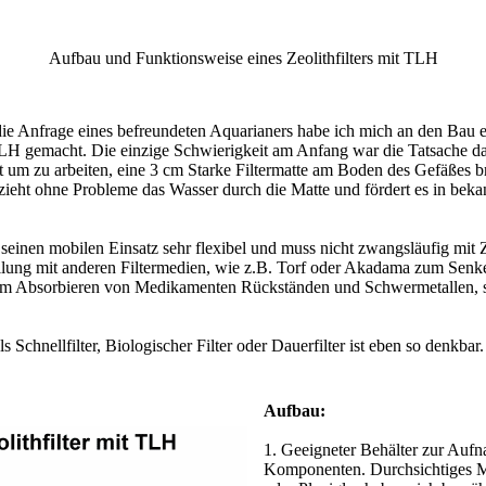
Aufbau und Funktionsweise eines Zeolithfilters mit TLH
ie Anfrage eines befreundeten Aquarianers habe ich mich an den Bau ei
LH gemacht. Die einzige Schwierigkeit am Anfang war die Tatsache d
gt um zu arbeiten, eine 3 cm Starke Filtermatte am Boden des Gefäßes b
eht ohne Probleme das Wasser durch die Matte und fördert es in bekan
h seinen mobilen Einsatz sehr flexibel und muss nicht zwangsläufig mit Z
lung mit anderen Filtermedien, wie z.B. Torf oder Akadama zum Senk
um Absorbieren von Medikamenten Rückständen und Schwermetallen, s
Schnellfilter, Biologischer Filter oder Dauerfilter ist eben so denkbar.
Aufbau:
1. Geeigneter Behälter zur Auf
Komponenten. Durchsichtiges M