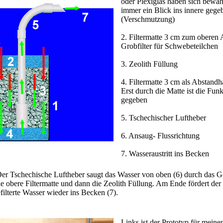
oder Plexiglas haben sich bewäh
immer ein Blick ins innere gegeb
(Verschmutzung)
2. Filtermatte 3 cm zum oberen A
Grobfilter für Schwebeteilchen
3. Zeolith Füllung
4. Filtermatte 3 cm als Abstandh
Erst durch die Matte ist die Fu
gegeben
5. Tschechischer Luftheber
6. Ansaug- Flussrichtung
7. Wasseraustritt ins Becken
er Tschechische Luftheber saugt das Wasser von oben (6) durch das G
die obere Filtermatte und dann die Zeolith Füllung. Am Ende fördert de
filterte Wasser wieder ins Becken (7).
Links ist der Prototyp für meine