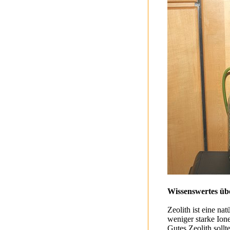
Wissenswertes übe
Zeolith ist eine na
weniger starke Ione
Gutes Zeolith soll